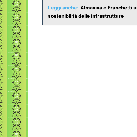
Leggi anche:
Almaviva e Franchetti u
sostenibilità delle infrastrutture