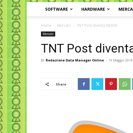
SOFTWARE
HARDWARE
MERC
Home
Mercato
TNT Post diventa NEXIVE
Mercato
TNT Post divent
Di
Redazione Data Manager Online
-
19 Maggio 2014
Share