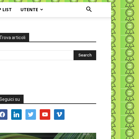
P LIST
UTENTE
Trova articoli
Seguici su
acebook
linkedin
twitter
youtube
vimeo