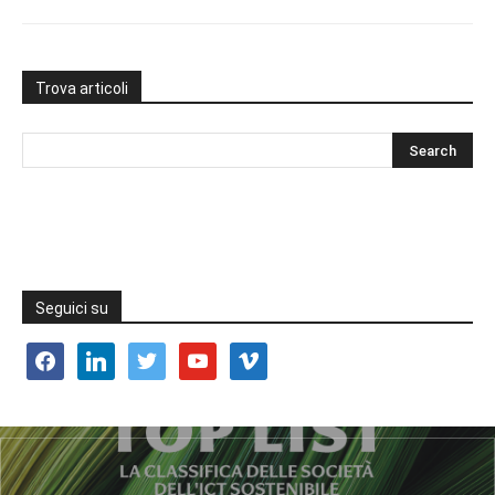
Trova articoli
Seguici su
facebook
linkedin
twitter
youtube
vimeo