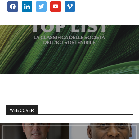
facebook
linkedin
twitter
youtube
vimeo
WEB COVER