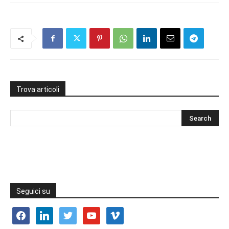
Trova articoli
Seguici su
facebook
linkedin
twitter
youtube
vimeo