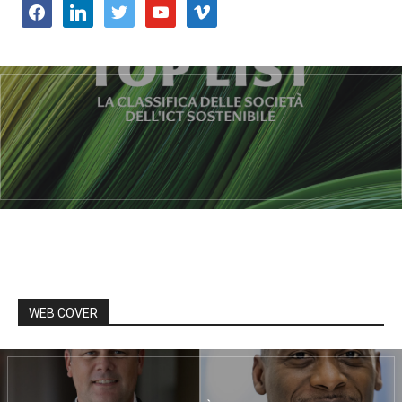
facebook
linkedin
twitter
youtube
vimeo
WEB COVER