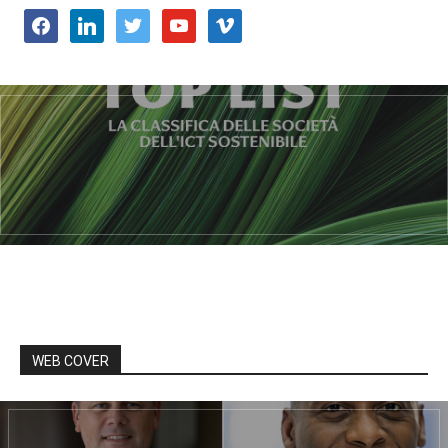
facebook
linkedin
twitter
youtube
vimeo
WEB COVER