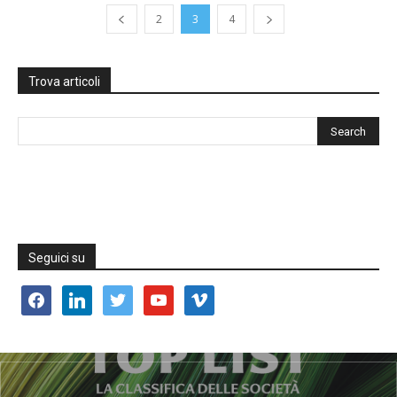
2
3
4
Trova articoli
Seguici su
facebook
linkedin
twitter
youtube
vimeo