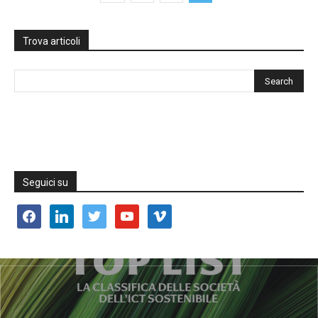
Trova articoli
Seguici su
facebook
linkedin
twitter
youtube
vimeo