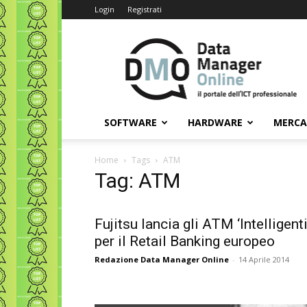
Login
Registrati
Data
Manager
Online
SOFTWARE
HARDWARE
MERC
Home
Tags
ATM
Tag: ATM
Fujitsu lancia gli ATM ‘Intelligenti
per il Retail Banking europeo
Redazione Data Manager Online
-
14 Aprile 2014