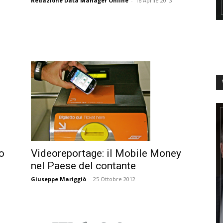
Redazione Data Manager Online
-
16 Aprile 2013
o
Videoreportage: il Mobile Money
nel Paese del contante
Giuseppe Mariggiò
-
25 Ottobre 2012