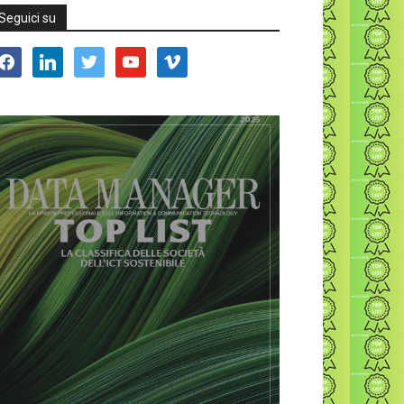
Seguici su
acebook
linkedin
twitter
youtube
vimeo