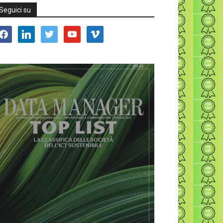
Seguici su
acebook
linkedin
twitter
youtube
vimeo