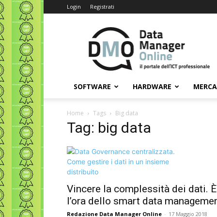
Login
Registrati
Data
Manager
Online
SOFTWARE
HARDWARE
MERC
Home
Tags
Big data
Tag: big data
Vincere la complessità dei dati. È
l’ora dello smart data manageme
Redazione Data Manager Online
-
17 Maggio 2018