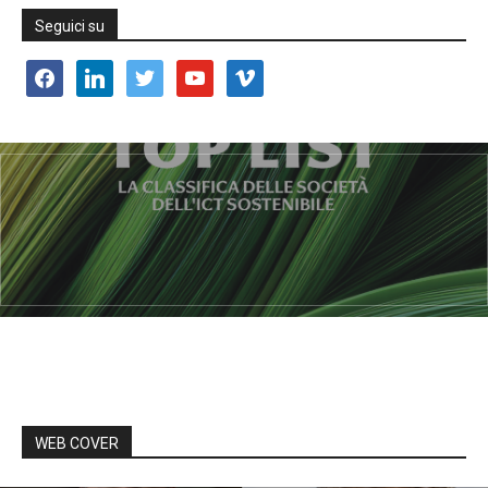
Seguici su
facebook
linkedin
twitter
youtube
vimeo
WEB COVER