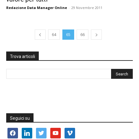
Redazione Data Manager Online
-
29 Novembre 2011
64
65
66
Trova articoli
Seguici su
facebook
linkedin
twitter
youtube
vimeo