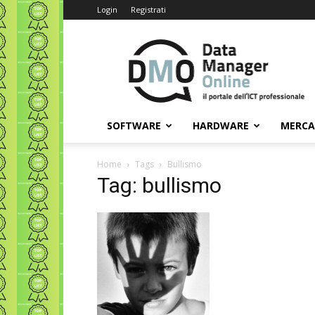
Login
Registrati
Data
Manager
Online
SOFTWARE
HARDWARE
MERC
Home
Tags
Bullismo
Tag: bullismo