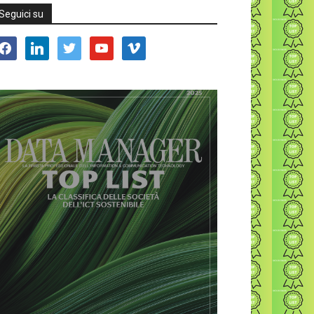
Seguici su
acebook
linkedin
twitter
youtube
vimeo