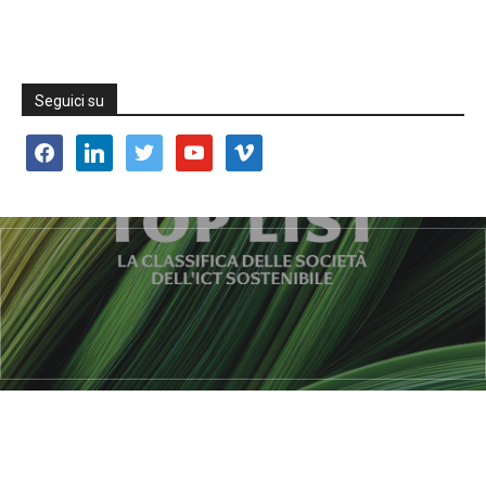
Seguici su
facebook
linkedin
twitter
youtube
vimeo