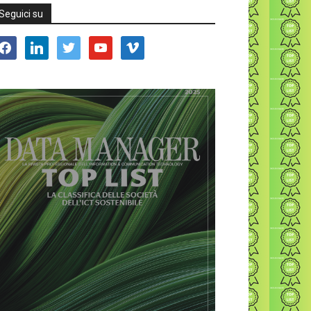
Seguici su
acebook
linkedin
twitter
youtube
vimeo