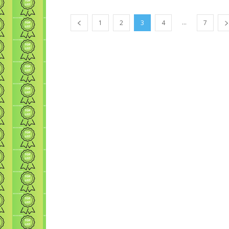
...
1
2
3
4
7