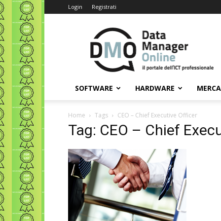
Login
Registrati
Data
Manager
Online
SOFTWARE
HARDWARE
MERC
Home
Tags
CEO – Chief Executive Officer
Tag: CEO – Chief Execu