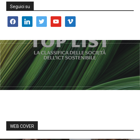
Seguici su
facebook
linkedin
twitter
youtube
vimeo
WEB COVER