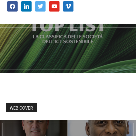
facebook
linkedin
twitter
youtube
vimeo
WEB COVER