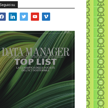
Seguici su
acebook
linkedin
twitter
youtube
vimeo