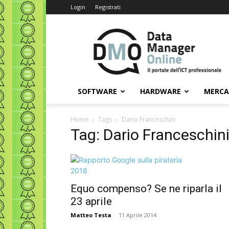
Login
Registrati
Data
Manager
Online
SOFTWARE
HARDWARE
MERC
Home
Tags
Dario Franceschini
Tag: Dario Franceschin
Equo compenso? Se ne riparla il
23 aprile
Matteo Testa
-
11 Aprile 2014