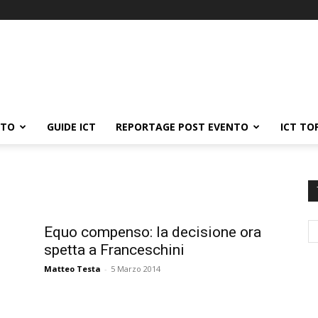
ATO
GUIDE ICT
REPORTAGE POST EVENTO
ICT TO
i
Equo compenso: la decisione ora
spetta a Franceschini
Matteo Testa
-
5 Marzo 2014