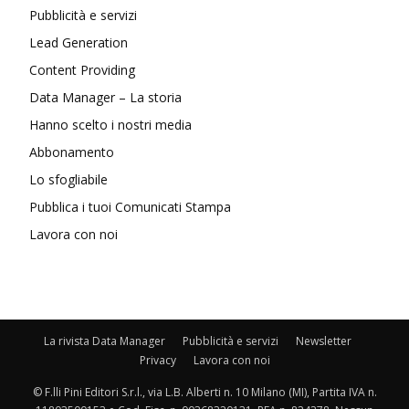
Pubblicità e servizi
Lead Generation
Content Providing
Data Manager – La storia
Hanno scelto i nostri media
Abbonamento
Lo sfogliabile
Pubblica i tuoi Comunicati Stampa
Lavora con noi
La rivista Data Manager
Pubblicità e servizi
Newsletter
Privacy
Lavora con noi
© F.lli Pini Editori S.r.l., via L.B. Alberti n. 10 Milano (MI), Partita IVA n.