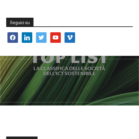
Seguici su
facebook
linkedin
twitter
youtube
vimeo