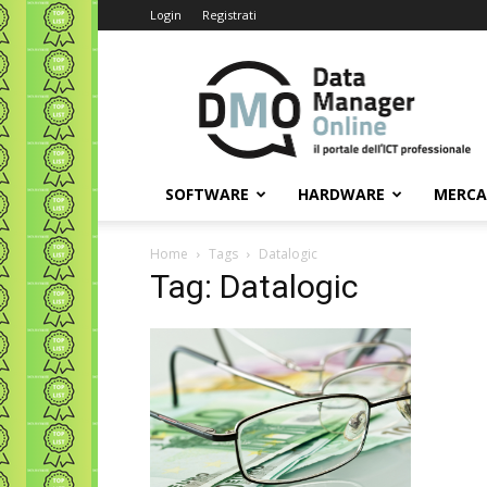
Login
Registrati
Data
Manager
Online
SOFTWARE
HARDWARE
MERC
Home
Tags
Datalogic
Tag: Datalogic