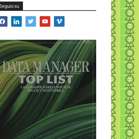
Seguici su
acebook
linkedin
twitter
youtube
vimeo