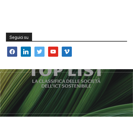
Seguici su
facebook
linkedin
twitter
youtube
vimeo