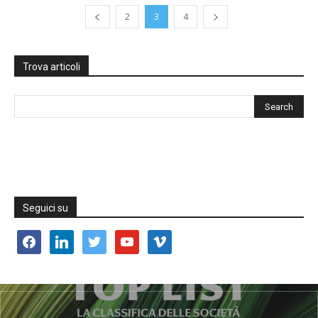
2
3
4
Trova articoli
Seguici su
facebook
linkedin
twitter
youtube
vimeo