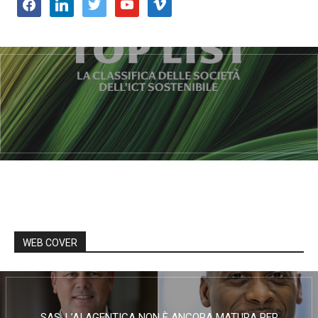
facebook
linkedin
twitter
youtube
vimeo
WEB COVER
SAS, L’AI AGENTICA NON È ANCORA MATURA PER