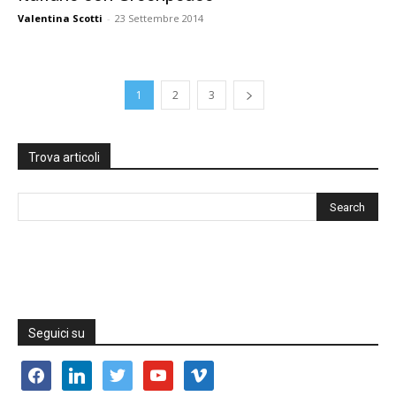
Valentina Scotti
-
23 Settembre 2014
1
2
3
Trova articoli
Seguici su
facebook
linkedin
twitter
youtube
vimeo