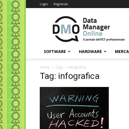
Login
Registrati
Data
Manager
Online
SOFTWARE
HARDWARE
MERC
Home
Tags
Infografica
Tag: infografica