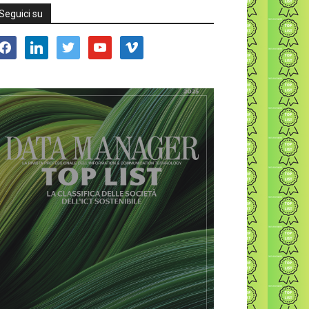
Seguici su
acebook
linkedin
twitter
youtube
vimeo