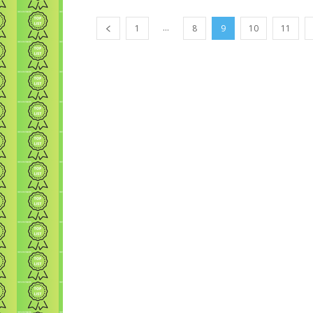
...
1
8
9
10
11