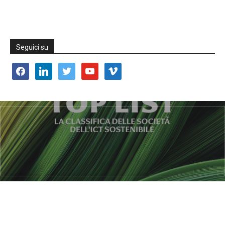
Seguici su
facebook
linkedin
twitter
youtube
vimeo