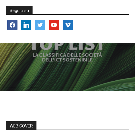
Seguici su
facebook
linkedin
twitter
youtube
vimeo
WEB COVER