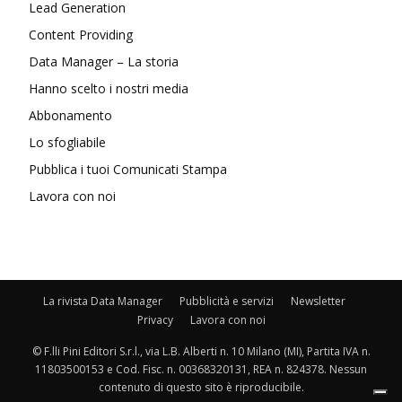
Lead Generation
Content Providing
Data Manager – La storia
Hanno scelto i nostri media
Abbonamento
Lo sfogliabile
Pubblica i tuoi Comunicati Stampa
Lavora con noi
La rivista Data Manager
Pubblicità e servizi
Newsletter
Privacy
Lavora con noi
© F.lli Pini Editori S.r.l., via L.B. Alberti n. 10 Milano (MI), Partita IVA n.
11803500153 e Cod. Fisc. n. 00368320131, REA n. 824378. Nessun
contenuto di questo sito è riproducibile.