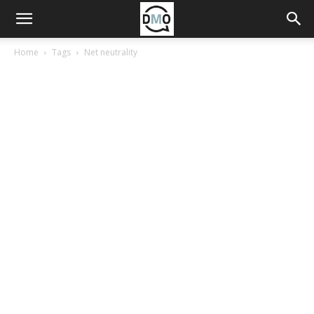
Home
Tags
Net neutrality