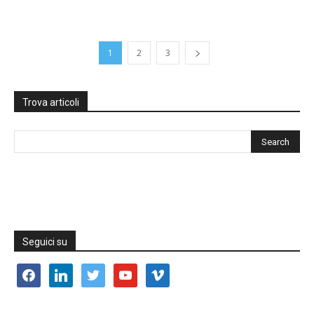
1
2
3
Trova articoli
Seguici su
facebook
linkedin
twitter
youtube
vimeo