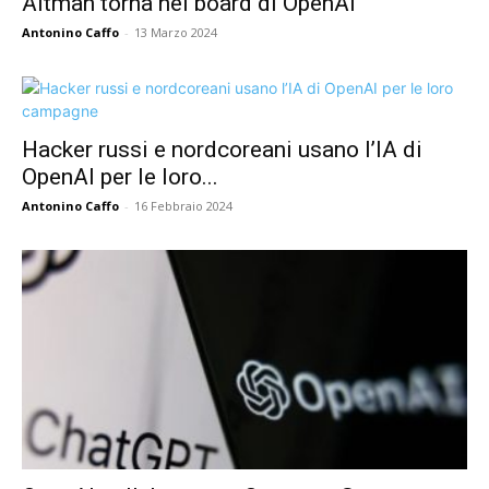
Altman torna nel board di OpenAI
Antonino Caffo
-
13 Marzo 2024
Hacker russi e nordcoreani usano l’IA di
OpenAI per le loro...
Antonino Caffo
-
16 Febbraio 2024