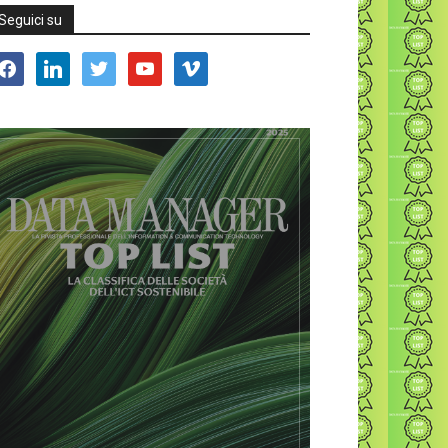
Seguici su
acebook
linkedin
twitter
youtube
vimeo