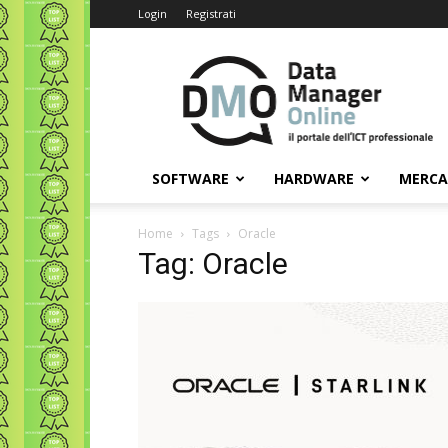
Login
Registrati
Data
Manager
Online
SOFTWARE
HARDWARE
MERC
Home
Tags
Oracle
Tag: Oracle