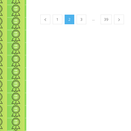
...
1
2
3
39