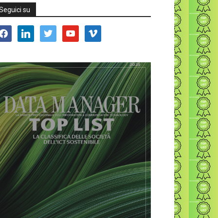
Seguici su
acebook
linkedin
twitter
youtube
vimeo