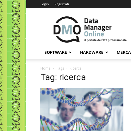
Login
Registrati
Data
Manager
Online
SOFTWARE
HARDWARE
MERC
Home
Tags
Ricerca
Tag: ricerca