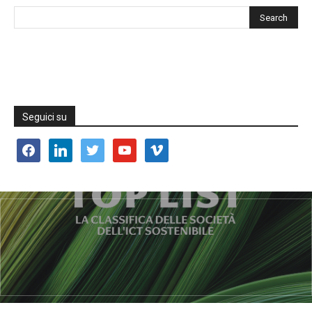
Seguici su
facebook
linkedin
twitter
youtube
vimeo