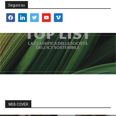
Seguici su
facebook
linkedin
twitter
youtube
vimeo
WEB COVER