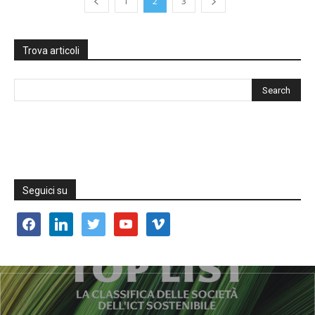
1
2
3
Trova articoli
Seguici su
facebook
linkedin
twitter
youtube
vimeo