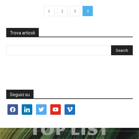
2
3
4
Trova articoli
Seguici su
facebook
linkedin
twitter
youtube
vimeo