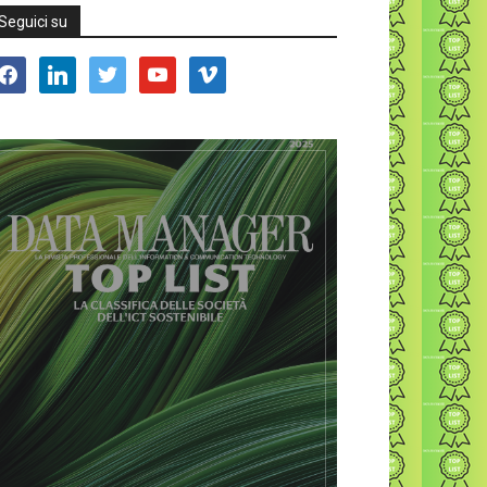
Seguici su
acebook
linkedin
twitter
youtube
vimeo