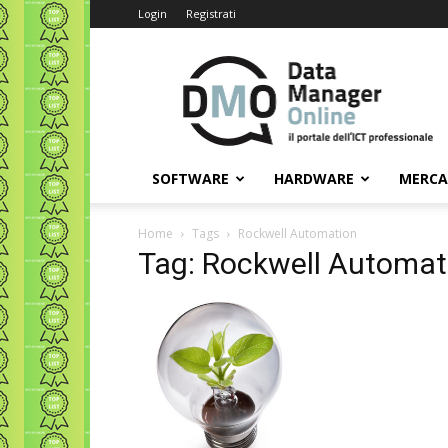
Login
Registrati
Data
Manager
Online
SOFTWARE
HARDWARE
MERC
Home
Tags
Rockwell Automation
Tag: Rockwell Automat