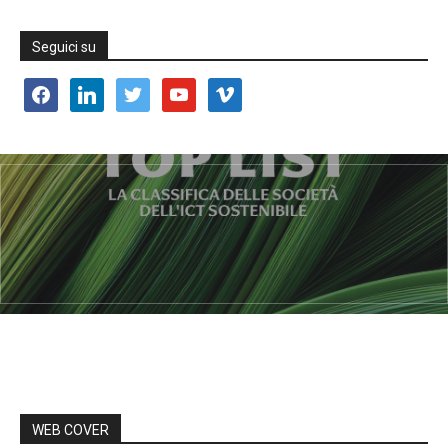
Seguici su
facebook
linkedin
twitter
youtube
vimeo
WEB COVER