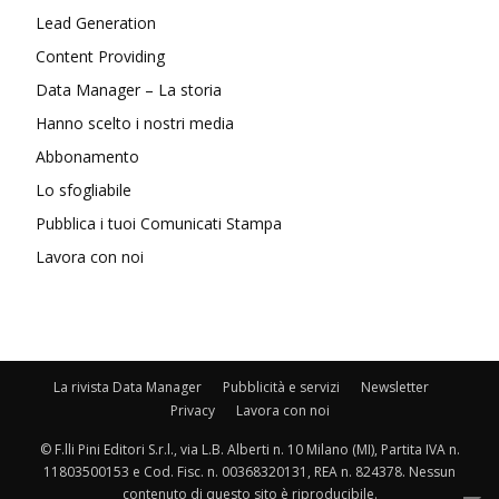
Lead Generation
Content Providing
Data Manager – La storia
Hanno scelto i nostri media
Abbonamento
Lo sfogliabile
Pubblica i tuoi Comunicati Stampa
Lavora con noi
La rivista Data Manager
Pubblicità e servizi
Newsletter
Privacy
Lavora con noi
© F.lli Pini Editori S.r.l., via L.B. Alberti n. 10 Milano (MI), Partita IVA n.
11803500153 e Cod. Fisc. n. 00368320131, REA n. 824378. Nessun
contenuto di questo sito è riproducibile.