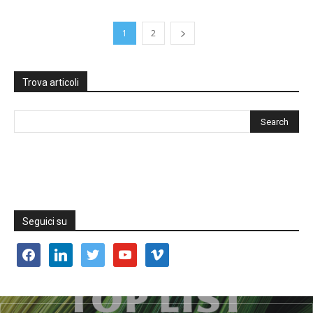
1
2
Trova articoli
Seguici su
facebook
linkedin
twitter
youtube
vimeo