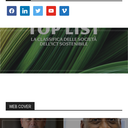
facebook
linkedin
twitter
youtube
vimeo
WEB COVER