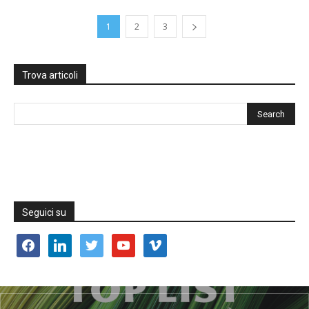
1
2
3
Trova articoli
Seguici su
facebook
linkedin
twitter
youtube
vimeo