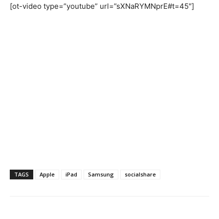
[ot-video type=”youtube” url=”sXNaRYMNprE#t=45″]
TAGS
Apple
iPad
Samsung
socialshare