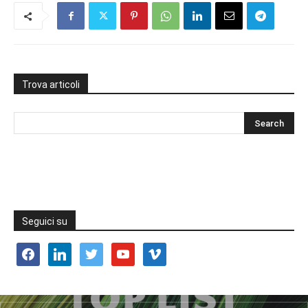
Trova articoli
Seguici su
facebook
linkedin
twitter
youtube
vimeo