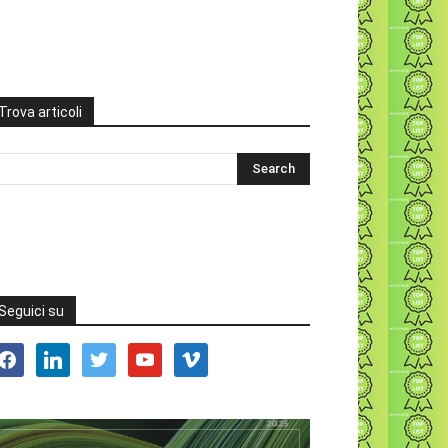
Trova articoli
Seguici su
acebook
linkedin
twitter
youtube
vimeo