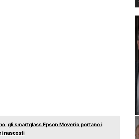
no, gli smartglass Epson Moverio portano i
hi nascosti