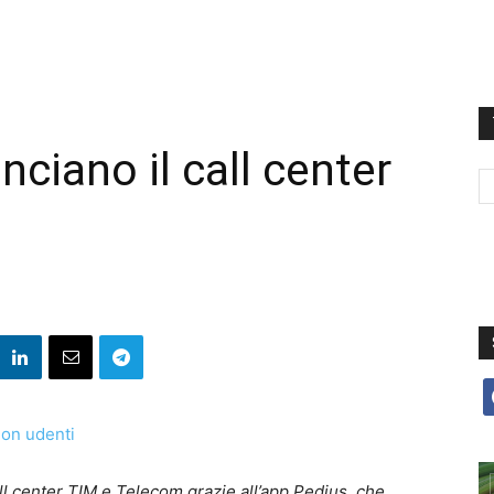
ciano il call center
f
all center TIM e Telecom grazie all’app Pedius, che