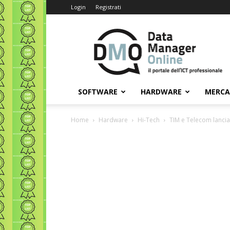
Login
Registrati
Data
Manager
Online
SOFTWARE
HARDWARE
MERC
Home
Hardware
Hi-Tech
TIM e Telecom lancian