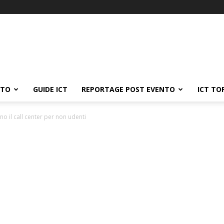
ATO
GUIDE ICT
REPORTAGE POST EVENTO
ICT TO
o il call center per non udenti