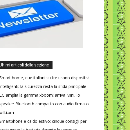
Ultimi articoli della sezione
Smart home, due italiani su tre usano dispositivi
intelligenti: la sicurezza resta la sfida principale
LG amplia la gamma xboom: arriva Mini, lo
speaker Bluetooth compatto con audio firmato
will.i.am
Smartphone e caldo estivo: cinque consigli per
proteggere la batteria durante le vacanze