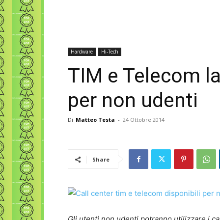
Hardware
Hi-Tech
TIM e Telecom lan
per non udenti
Di
Matteo Testa
-
24 Ottobre 2014
Share
Gli utenti non udenti potranno utilizzare i c