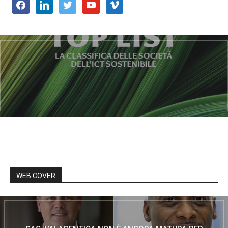
facebook
linkedin
twitter
youtube
vimeo
WEB COVER