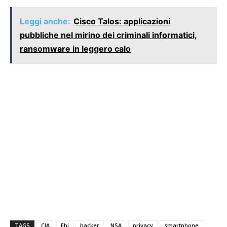
Leggi anche:
Cisco Talos: applicazioni
pubbliche nel mirino dei criminali informatici,
ransomware in leggero calo
TAGS
CIA
Fbi
hacker
NSA
privacy
smartphone