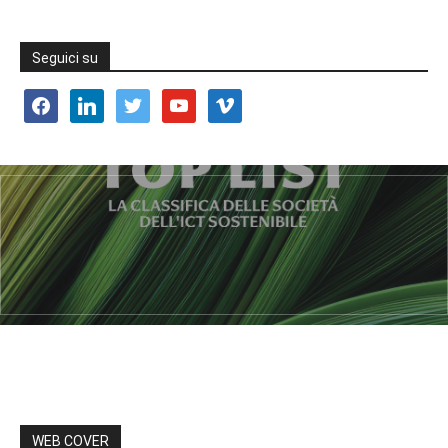
Seguici su
facebook
linkedin
twitter
youtube
vimeo
WEB COVER