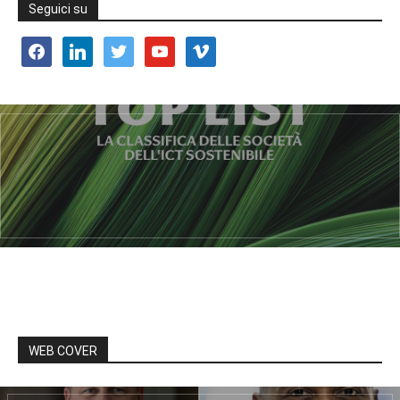
Seguici su
facebook
linkedin
twitter
youtube
vimeo
WEB COVER