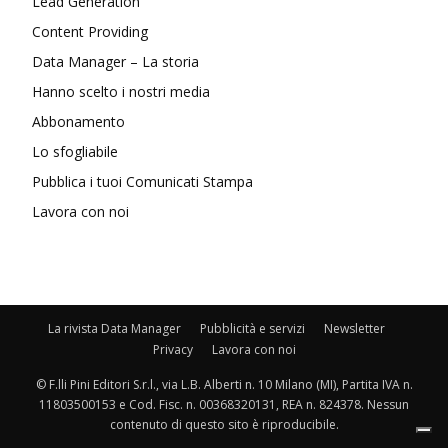
Lead Generation
Content Providing
Data Manager – La storia
Hanno scelto i nostri media
Abbonamento
Lo sfogliabile
Pubblica i tuoi Comunicati Stampa
Lavora con noi
La rivista Data Manager
Pubblicità e servizi
Newsletter
Privacy
Lavora con noi
© F.lli Pini Editori S.r.l., via L.B. Alberti n. 10 Milano (MI), Partita IVA n.
11803500153 e Cod. Fisc. n. 00368320131, REA n. 824378. Nessun
contenuto di questo sito è riproducibile.