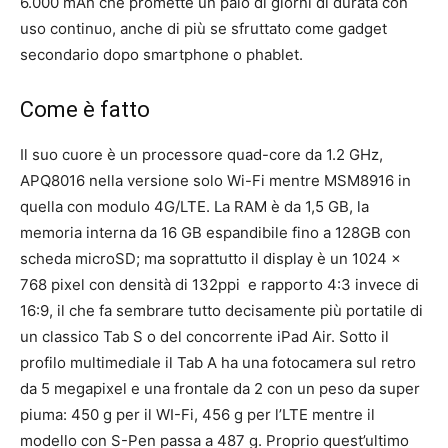
6.000 mAh che promette un paio di giorni di durata con
uso continuo, anche di più se sfruttato come gadget
secondario dopo smartphone o phablet.
Come è fatto
Il suo cuore è un processore quad-core da 1.2 GHz,
APQ8016 nella versione solo Wi-Fi mentre MSM8916 in
quella con modulo 4G/LTE. La RAM è da 1,5 GB, la
memoria interna da 16 GB espandibile fino a 128GB con
scheda microSD; ma soprattutto il display è un 1024 x
768 pixel con densità di 132ppi e rapporto 4:3 invece di
16:9, il che fa sembrare tutto decisamente più portatile di
un classico Tab S o del concorrente iPad Air. Sotto il
profilo multimediale il Tab A ha una fotocamera sul retro
da 5 megapixel e una frontale da 2 con un peso da super
piuma: 450 g per il WI-Fi, 456 g per l’LTE mentre il
modello con S-Pen passa a 487 g. Proprio quest’ultimo