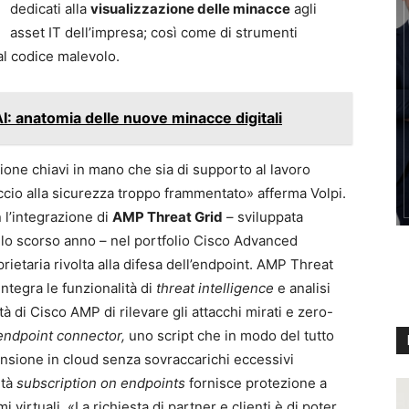
dedicati alla
visualizzazione delle minacce
agli
asset IT dell’impresa; così come di strumenti
al codice malevolo.
AI: anatomia delle nuove minacce digitali
zione chiavi in mano che sia di supporto al lavoro
cio alla sicurezza troppo frammentato» afferma Volpi.
 l’integrazione di
AMP Threat Grid
– sviluppata
 lo scorso anno – nel portfolio Cisco Advanced
ietaria rivolta alla difesa dell’endpoint. AMP Threat
ntegra le funzionalità di
threat intelligence
e analisi
 di Cisco AMP di rilevare gli attacchi mirati e zero-
ndpoint connector,
uno script che in modo del tutto
ansione in cloud senza sovraccarichi eccessivi
ità
subscription on endpoints
fornisce protezione a
 virtuali. «La richiesta di partner e clienti è di poter