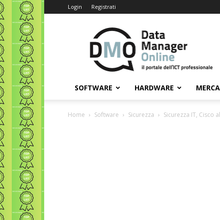
Login
Registrati
Data
Manager
Online
SOFTWARE
HARDWARE
MERC
Home
Software
Sicurezza
Sicurezza IT, Cisco a