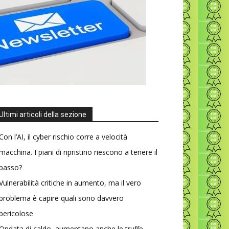
Ultimi articoli della sezione
Con l’AI, il cyber rischio corre a velocità
macchina. I piani di ripristino riescono a tenere il
passo?
Vulnerabilità critiche in aumento, ma il vero
problema è capire quali sono davvero
pericolose
Ondata di caldo, aumentano anche le truffe