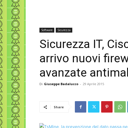
Software
Sicurezza
Sicurezza IT, Cis
arrivo nuovi firew
avanzate antima
Di
Giuseppe Badalucco
-
29 Aprile 2015
Share