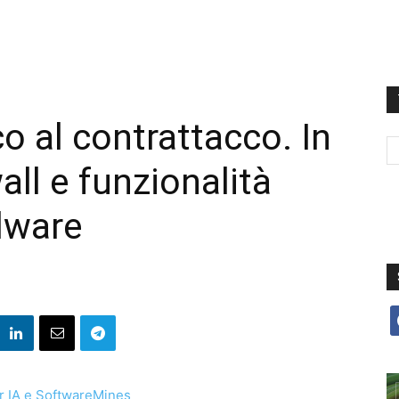
co al contrattacco. In
all e funzionalità
lware
f