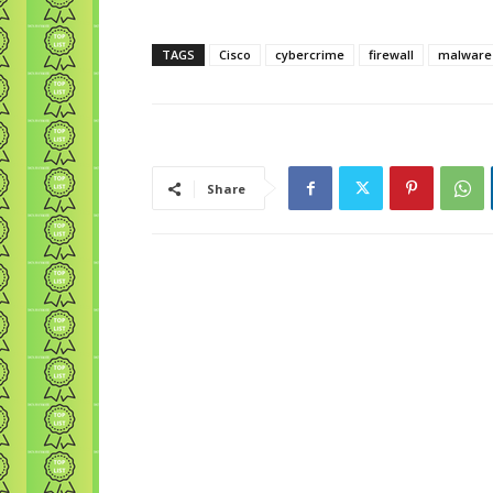
TAGS
Cisco
cybercrime
firewall
malware
Share