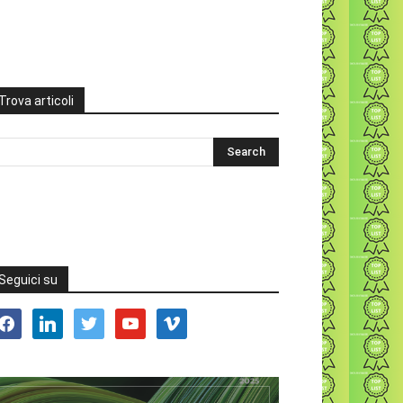
Trova articoli
Seguici su
acebook
linkedin
twitter
youtube
vimeo