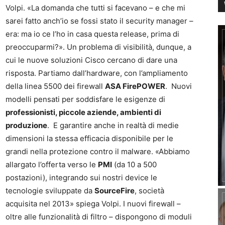
Volpi. «La domanda che tutti si facevano – e che mi
sarei fatto anch’io se fossi stato il security manager –
era: ma io ce l’ho in casa questa release, prima di
preoccuparmi?». Un problema di visibilità, dunque, a
cui le nuove soluzioni Cisco cercano di dare una
risposta. Partiamo dall’hardware, con l’ampliamento
della linea 5500 dei firewall
ASA FirePOWER
. Nuovi
modelli pensati per soddisfare le esigenze di
professionisti, piccole aziende, ambienti di
produzione
. E garantire anche in realtà di medie
dimensioni la stessa efficacia disponibile per le
grandi nella protezione contro il malware. «Abbiamo
allargato l’offerta verso le
PMI
(da 10 a 500
postazioni), integrando sui nostri device le
tecnologie sviluppate da
SourceFire
, società
acquisita nel 2013» spiega Volpi. I nuovi firewall –
oltre alle funzionalità di filtro – dispongono di moduli