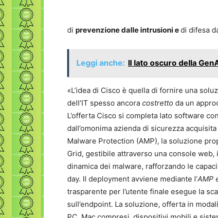
di
prevenzione dalle intrusioni e
di difesa d
Leggi anche:
Il lato oscuro della Gen
«L’idea di Cisco è quella di fornire una solu
dell’IT spesso ancora
costretto
da un approc
L’offerta Cisco si completa lato software con
dall’omonima azienda di sicurezza acquisita
Malware Protection (AMP), la soluzione propr
Grid, gestibile attraverso una console web, i
dinamica dei malware, rafforzando le capacità
day. Il deployment avviene mediante l’
AMP e
trasparente per l’utente finale esegue la sc
sull’endpoint. La soluzione, offerta in modal
PC, Mac compresi, dispositivi mobili e sistemi