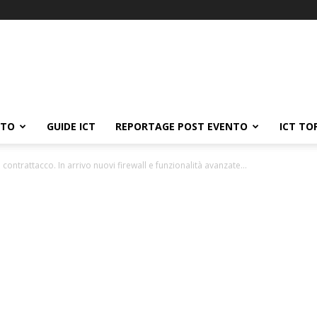
ATO
GUIDE ICT
REPORTAGE POST EVENTO
ICT TO
l contrattacco. In arrivo nuovi firewall e funzionalità avanzate...