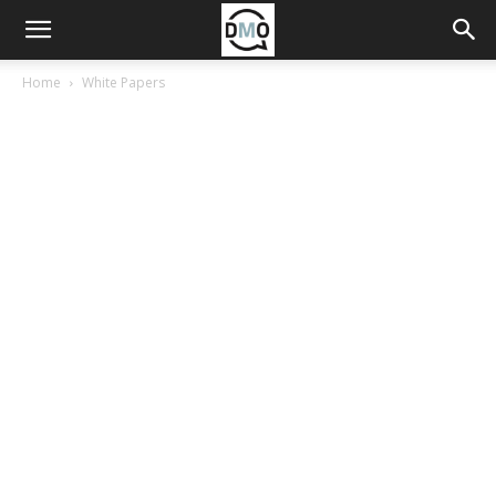
Home
White Papers