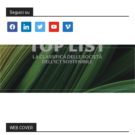
Seguici su
facebook
linkedin
twitter
youtube
vimeo
WEB COVER