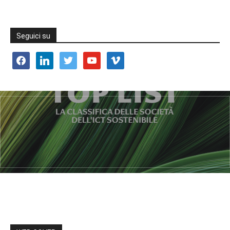
Seguici su
facebook
linkedin
twitter
youtube
vimeo