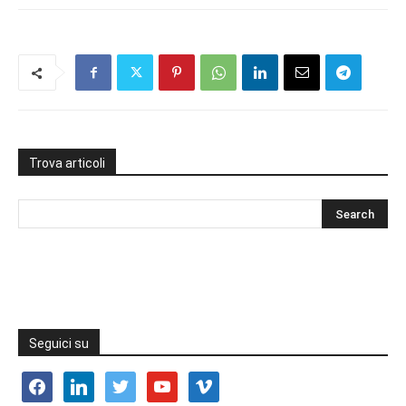
Trova articoli
Seguici su
facebook
linkedin
twitter
youtube
vimeo